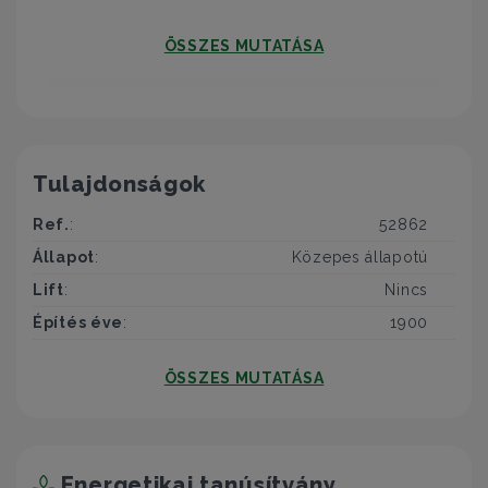
Felmerülő kérdés esetén keressen bizalommal!
ÖSSZES MUTATÁSA
Tulajdonságok
Ref.
:
52862
Állapot
:
Közepes állapotú
Lift
:
Nincs
Építés éve
:
1900
ÖSSZES MUTATÁSA
Energetikai tanúsítvány