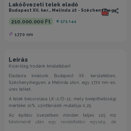
Lakóövezeti telek eladó
Budapest XII. ker., Melinda út - Széchenyihegy
210.000.000 Ft
€ 573.144
1770 nm
Leírás
Kizárólag Irodánk kínálatában!
Eladásra kínálunk Budapest XII. kerületében,
Széchenyihegyen, a Melinda úton, egy 1770 nm-es,
üres telket.
A telek besorolása LK-2/D-12, mely beépíthetőségi
mértéke 10%, szintterületi mutatója 0,25.
Az építési övezetben minden teljes 125 m2
telekméret után egy rendeltetési egység, de
épületenként legfeljebb 6 létesíthető.