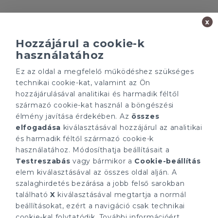
x
Hozzájárul a cookie-k
használatához
Minden ügynökségnek saját tulajdonosa van és önállóan
Ez az oldal a megfelelő működéshez szükséges
működik.
technikai cookie-kat, valamint az Ön
ÁRFOLYAM 07/08/2026
hozzájárulásával analitikai és harmadik féltől
EUR 366.4 HUF
származó cookie-kat használ a böngészési
élmény javítása érdekében. Az
összes
CÉGÜNK
ELÉRHETŐSÉGEINK
elfogadása
kiválasztásával hozzájárul az analitikai
Gruppo T.F.M. Szolgáltató
tecnocasa.hu
és harmadik féltől származó cookie-k
Zrt.
Gruppo T.F.M. Szolgáltató
használatához. Módosíthatja beállításait a
Rólunk
Zrt.
A Tecnocasa csoport
Testreszabás
vagy bármikor a
Cookie-beállítás
1068 Budapest, Király
Munkát keresel?
utca 102
elem kiválasztásával az összes oldal alján. A
+36 1 352 1900
szalaghirdetés bezárása a jobb felső sarokban
info@tecnocasa.hu
található
X
kiválasztásával megtartja a normál
beállításokat, ezért a navigáció csak technikai
cookie-kal folytatódik. További információért