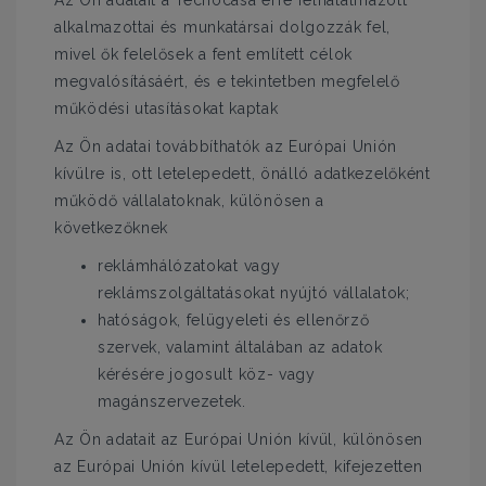
Az Ön adatait a Tecnocasa erre felhatalmazott
alkalmazottai és munkatársai dolgozzák fel,
mivel ők felelősek a fent említett célok
megvalósításáért, és e tekintetben megfelelő
működési utasításokat kaptak
Az Ön adatai továbbíthatók az Európai Unión
kívülre is, ott letelepedett, önálló adatkezelőként
működő vállalatoknak, különösen a
következőknek
reklámhálózatokat vagy
reklámszolgáltatásokat nyújtó vállalatok;
hatóságok, felügyeleti és ellenőrző
szervek, valamint általában az adatok
kérésére jogosult köz- vagy
magánszervezetek.
Az Ön adatait az Európai Unión kívül, különösen
az Európai Unión kívül letelepedett, kifejezetten