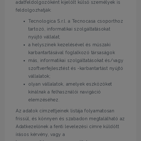
adatfeldolgozóként kijelölt külső személyek is
feldolgozhatják:
Tecnologica S.r.l. a Tecnocasa csoporthoz
tartozó, informatikai szolgáltatásokat
nyújtó vállalat;
a helyszínek kezelésével és műszaki
karbantartásával foglalkozó társaságok
más, informatikai szolgáltatásokat és/vagy
szoftverfejlesztést és -karbantartást nyújtó
vállalatok;
olyan vállalatok, amelyek eszközöket
kínálnak a felhasználói navigáció
elemzéséhez.
Az adatok címzettjeinek listája folyamatosan
frissül, és könnyen és szabadon megtalálható az
Adatkezelőnek a fenti levelezési címre küldött
írásos kérvény, vagy a