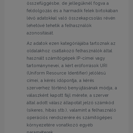
összefüggésbe, de jellegüknél fogva a
feldolgozás és a harmadik felek birtokában
lévő adatokkal való összekapcsolás révén
lehetővé tehetik a felhasználók
azonosítását.
Az adatok ezen kategóriájába tartoznak az
oldalakhoz csatlakozó felhasználók által
használt számítógépek IP-címei vagy
tartománynevei, a kért erőforrások URI
(Uniform Resource Identifier) jelölésű
címei, a kérés időpontja, a kérés
szerverhez történő benyújtásának módja, a
válaszként kapott fájl mérete, a szerver
által adott válasz állapotát jelző számkód
(sikeres, hibás stb.), valamint a felhasználó
operációs rendszerére és számítógépes
környezetére vonatkozó egyéb
paraméterek.