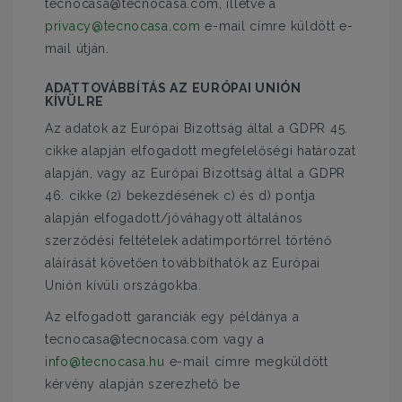
tecnocasa@tecnocasa.com, illetve a
privacy@tecnocasa.com
e-mail címre küldött e-
mail útján.
ADATTOVÁBBÍTÁS AZ EURÓPAI UNIÓN
KÍVÜLRE
Az adatok az Európai Bizottság által a GDPR 45.
cikke alapján elfogadott megfelelőségi határozat
alapján, vagy az Európai Bizottság által a GDPR
46. cikke (2) bekezdésének c) és d) pontja
alapján elfogadott/jóváhagyott általános
szerződési feltételek adatimportőrrel történő
aláírását követően továbbíthatók az Európai
Unión kívüli országokba.
Az elfogadott garanciák egy példánya a
tecnocasa@tecnocasa.com vagy a
info@tecnocasa.hu
e-mail címre megküldött
kérvény alapján szerezhető be