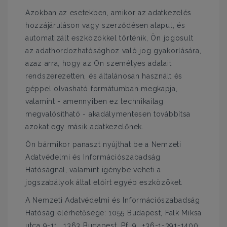
Azokban az esetekben, amikor az adatkezelés
hozzájáruláson vagy szerződésen alapul, és
automatizált eszközökkel történik, Ön jogosult
az adathordozhatósághoz való jog gyakorlására,
azaz arra, hogy az Ön személyes adatait
rendszerezetten, és általánosan használt és
géppel olvasható formátumban megkapja,
valamint - amennyiben ez technikailag
megvalósítható - akadálymentesen továbbítsa
azokat egy másik adatkezelőnek.
Ön bármikor panaszt nyújthat be a Nemzeti
Adatvédelmi és Információszabadság
Hatóságnál, valamint igénybe veheti a
jogszabályok által előírt egyéb eszközöket.
A Nemzeti Adatvédelmi és Információszabadság
Hatóság elérhetősége: 1055 Budapest, Falk Miksa
utca 9-11., 1363 Budapest, Pf. 9., +36-1-391-1400,