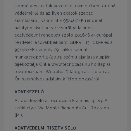
személyes adatok kezelése tekintetében történő
védelméről és az ilyen adatok szabad
áramlásáról, valamint a 95/46/EK rendelet
hatályon kívül helyezéséről (általános
adatvédelmi rendelet) szóló 2016/679 európai
rendelet (a továbbiakban: 'GDPR') 13. cikke és a
95/46/EK irányelv 29. cikke szerinti
munkacsoport 2/2001. számú ajánlása alapján
tájékoztatja Önt a www.tecnocasa.hu honlap (a
továbbiakban: 'Weboldal') látogatása során az
Ön személyes adatainak feldolgozásáról
ADATKEZELŐ
Az adatkezelő a Tecnocasa Franchising S.p.A.,
székhelye: Via Monte Bianco 60/a - Rozzano
(MI).
ADATVÉDELMI TISZTVISELŐ