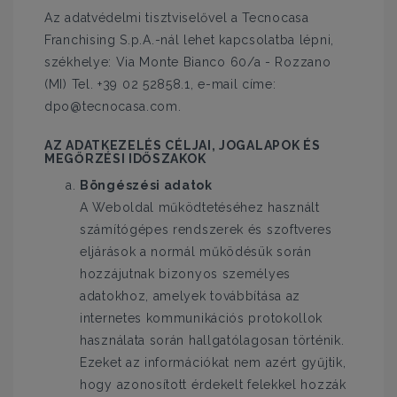
Az adatvédelmi tisztviselővel a Tecnocasa
Franchising S.p.A.-nál lehet kapcsolatba lépni,
székhelye: Via Monte Bianco 60/a - Rozzano
(MI) Tel. +39 02 52858.1, e-mail címe:
dpo@tecnocasa.com.
AZ ADATKEZELÉS CÉLJAI, JOGALAPOK ÉS
MEGŐRZÉSI IDŐSZAKOK
Böngészési adatok
A Weboldal működtetéséhez használt
számítógépes rendszerek és szoftveres
eljárások a normál működésük során
hozzájutnak bizonyos személyes
adatokhoz, amelyek továbbítása az
internetes kommunikációs protokollok
használata során hallgatólagosan történik.
Ezeket az információkat nem azért gyűjtik,
hogy azonosított érdekelt felekkel hozzák