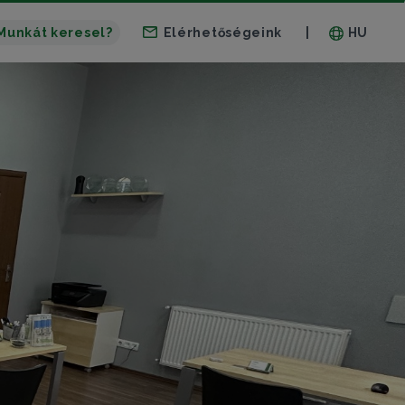
Munkát keresel?
Elérhetőségeink
HU
|