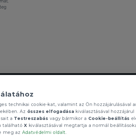
mát,
eteg
ELÉRHETŐSÉGEINK
Szolgáltató Zrt.
tecnocasa.hu
nálatához
Gruppo T.F.M. Szolgáltató Zrt.
soport
1068 Budapest, Király utca 102
 technikai cookie-kat, valamint az Ön hozzájárulásával an
l?
+36 1 352 1900
rdekében. Az
összes elfogadása
kiválasztásával hozzájárul 
info@tecnocasa.hu
ásait a
Testreszabás
vagy bármikor a
Cookie-beállítás
el
n található
X
kiválasztásával megtartja a normál beállításoka
tse meg az
Adatvédelmi oldalt
.