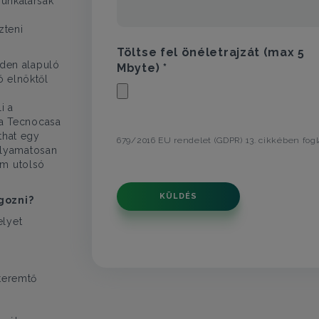
munkatársak
zteni
Töltse fel önéletrajzát (max 5
nden alapuló
Mbyte) *
 elnöktől
i a
 a Tecnocasa
that egy
679/2016 EU rendelet (GDPR) 13. cikkében fogl
folyamatosan
m utolsó
KÜLDÉS
gozni?
lyet
!
teremtő