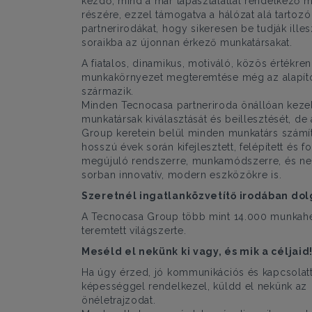
kezdő, mind a már tapasztalattal rendelkező 
részére, ezzel támogatva a hálózat alá tartozó
partnerirodákat, hogy sikeresen be tudják illes
soraikba az újonnan érkező munkatársakat.
A fiatalos, dinamikus, motiváló, közös értékre
munkakörnyezet megteremtése még az alapító
származik.
Minden Tecnocasa partneriroda önállóan kezel
munkatársak kiválasztását és beillesztését, de
Group keretein belül minden munkatárs számí
hosszú évek során kifejlesztett, felépített és 
megújuló rendszerre, munkamódszerre, és ne
sorban innovatív, modern eszközökre is.
Szeretnél ingatlanközvetítő irodában dol
A Tecnocasa Group több mint 14.000 munkahe
teremtett világszerte.
Meséld el nekünk ki vagy, és mik a céljaid
Ha úgy érzed, jó kommunikációs és kapcsolat
képességgel rendelkezel, küldd el nekünk az
önéletrajzodat.