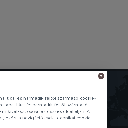
x
TECNOCASA A VILÁGBAN
Olaszország
,
Spanyolország
,
Magyarország
,
Mexikó
,
Lengyelország
,
Franciaország
,
alitikai és harmadik féltől származó cookie-
Tunézia
,
Thaiföld
,
San Marino
az analitikai és harmadik féltől származó
em kiválasztásával az összes oldal alján. A
t, ezért a navigáció csak technikai cookie-