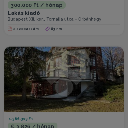
300.000 Ft / hónap
Lakás kiadó
Budapest XII. ker., Tornalja utca - Orbánhegy
2 szobaszám
83 nm
1.386.313 Ft
€ 3.826 / hónap