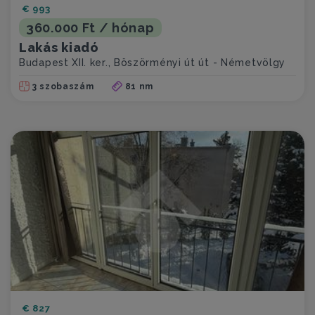
€ 993
360.000 Ft / hónap
Lakás kiadó
Budapest XII. ker., Böszörményi út út - Németvölgy
3 szobaszám
81 nm
€ 827