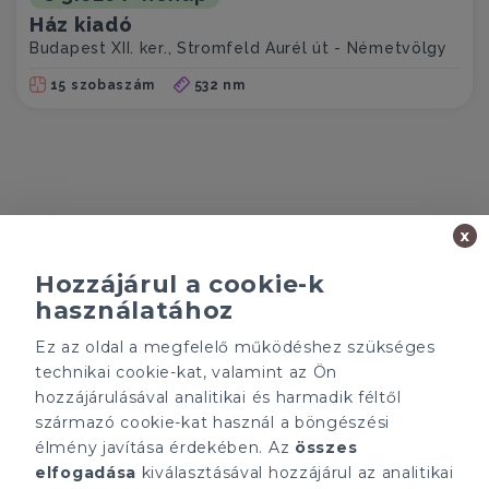
Ház kiadó
Budapest XII. ker., Stromfeld Aurél út - Németvölgy
15 szobaszám
532 nm
x
Hozzájárul a cookie-k
használatához
Minden ügynökségnek saját tulajdonosa van és önállóan
működik.
Ez az oldal a megfelelő működéshez szükséges
technikai cookie-kat, valamint az Ön
ÁRFOLYAM 05/08/2026
EUR 362.34 HUF
hozzájárulásával analitikai és harmadik féltől
származó cookie-kat használ a böngészési
élmény javítása érdekében. Az
összes
CÉGÜNK
ELÉRHETŐSÉGEINK
elfogadása
kiválasztásával hozzájárul az analitikai
Gruppo T.F.M. Szolgáltató
tecnocasa.hu