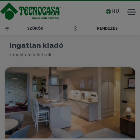
HU
Tog
nav
SZŰRŐK
RENDEZÉS
Ingatlan kiadó
4 ingatlant találtunk