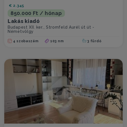
€ 2.345
850.000 Ft / hónap
Lakás kiadó
Budapest XII. ker., Stromfeld Aurél út út -
Németvölgy
4 szobaszám
103 nm
3 fürdő