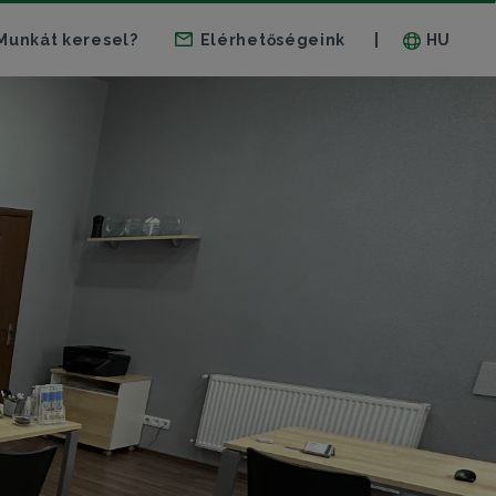
Munkát keresel?
Elérhetőségeink
HU
|