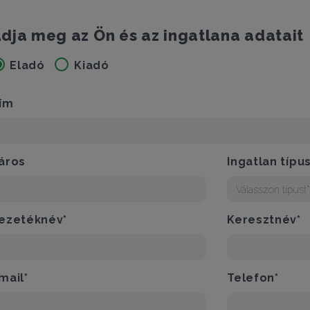
dja meg az Ön és az ingatlana adatait
Eladó
Kiadó
ím
áros
Ingatlan típu
Válasszon típust
ezetéknév*
Keresztnév*
mail*
Telefon*