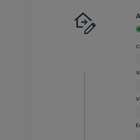
A
C
V
V
E