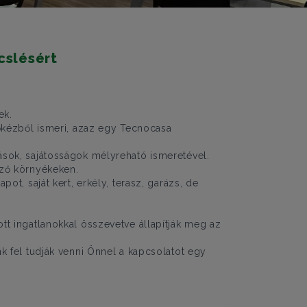
cslésért
ek.
sőkézből ismeri, azaz egy Tecnocasa
ások, sajátosságok mélyreható ismeretével.
öző környékeken.
ot, saját kert, erkély, terasz, garázs, de
tt ingatlanokkal összevetve állapítják meg az
k fel tudják venni Önnel a kapcsolatot egy