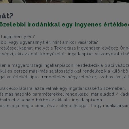
nát?
közelebbi irodánkkal egy ingyenes értékbe
 tudja mennyiért?
b, vagy ugyanannyit ér, mint amikor vásárolta?
kbecsléssel kaphat, melyet a Tecnocasa ingyenesen elvégez Önn
 végzi, aki az adott környéket és ingatlanpiaci viszonyokat el
en a magyarországi ingatlanpiacon, rendelkezik a piaci változ
alakul és persze más-más sajátosságokkal rendelkezik a különb
lan értékét: típus, rendeltetés, négyzetméter, szobaszám, állap
ak első látásra, azzá válnak egy ingatlanszakértő szemében.
 és más hasonló paraméterekkel rendelkező, már eladott / kiado
dható el / adható bérbe az aktuális ingatlanpiacon.
ntosan adja meg a címet és az elérhetőségeit, hogy munkatársain