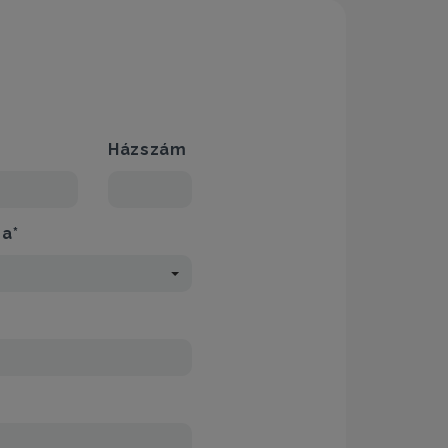
Házszám
sa*
*