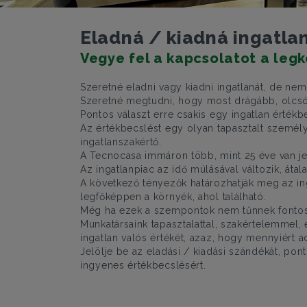
Eladná / kiadná ingatla
Vegye fel a kapcsolatot a leg
Szeretné eladni vagy kiadni ingatlanát, de nem
Szeretné megtudni, hogy most drágább, olcsób
Pontos választ erre csakis egy ingatlan érté
Az értékbecslést egy olyan tapasztalt személy
ingatlanszakértő.
A Tecnocasa immáron több, mint 25 éve van jel
Az ingatlanpiac az idő múlásával változik, át
A következő tényezők határozhatják meg az ingat
legfőképpen a környék, ahol található.
Még ha ezek a szempontok nem tűnnek fontosn
Munkatársaink tapasztalattal, szakértelemmel,
ingatlan valós értékét, azaz, hogy mennyiért a
Jelölje be az eladási / kiadási szándékát, po
ingyenes értékbecslésért.